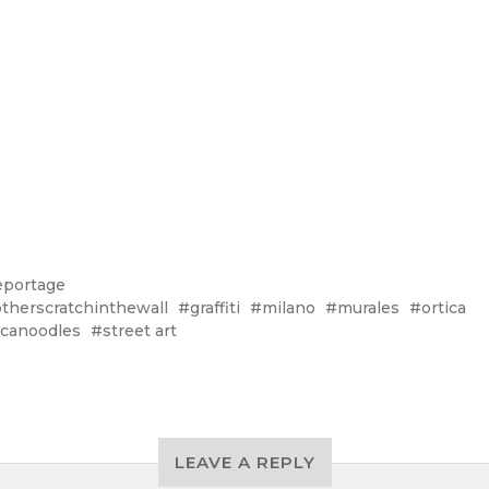
eportage
therscratchinthewall
graffiti
milano
murales
ortica
icanoodles
street art
LEAVE A REPLY