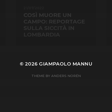
21/07/2022
COSÌ MUORE UN
CAMPO: REPORTAGE
SULLA SICCITÀ IN
LOMBARDIA
© 2026
GIAMPAOLO MANNU
THEME BY
ANDERS NORÉN